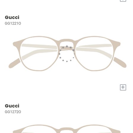
Gucci
GG1221O
+
Gucci
GG1272O