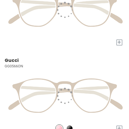
+
Gucci
GG0566ON
+