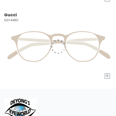
Gucci
GG1448O
+