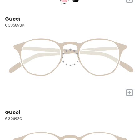
Gucci
GG0589SK
+
Gucci
GG0692O