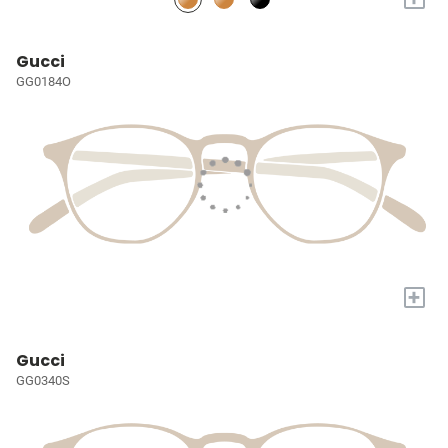
Gucci
GG0184O
+
Gucci
GG0340S