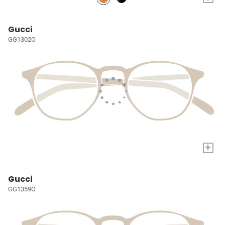
Gucci
GG1302O
+
Gucci
GG1359O