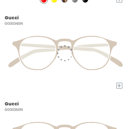
Gucci
GG0034SN
+
Gucci
GG0036SN