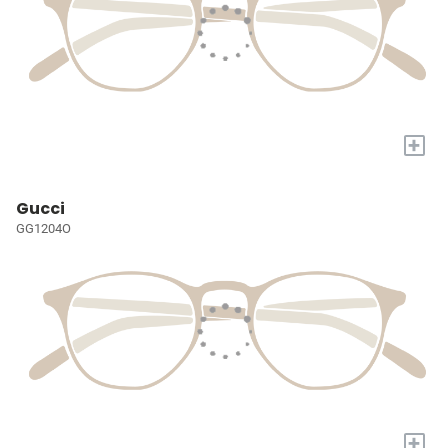
+
Gucci
GG1204O
+