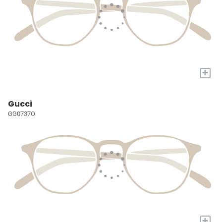
+
Gucci
GG0737O
+