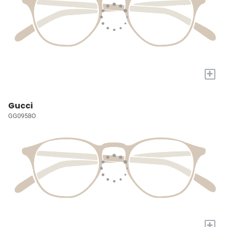
+
Gucci
GG0958O
+