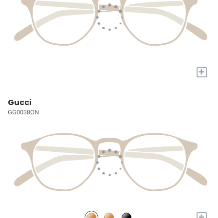
+
Gucci
GG0038ON
+