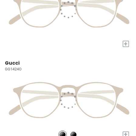
+
Gucci
GG1424O
+