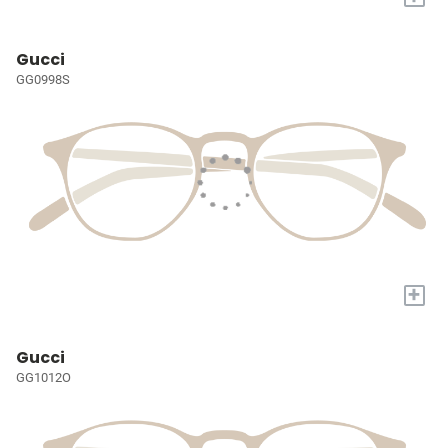
Gucci
GG0998S
+
Gucci
GG1012O