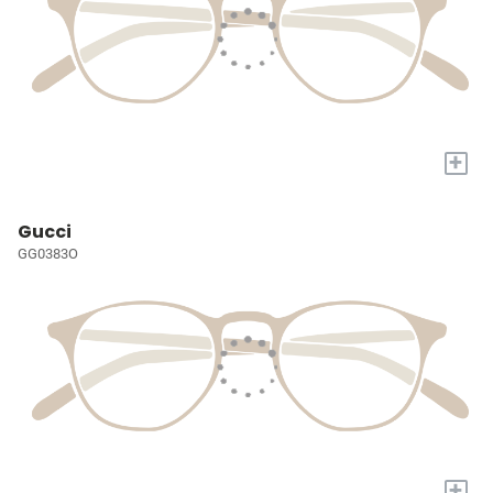
+
Gucci
GG0383O
+