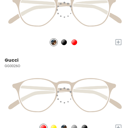
+
Gucci
GG0026O
+