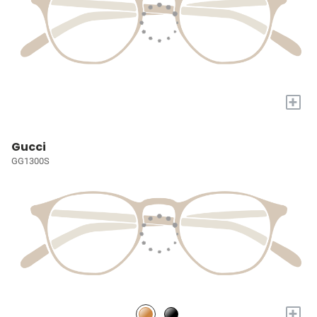
+
Gucci
GG1300S
+